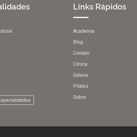
alidades
Links Rápidos
stural
Academia
Blog
Contato
Clínica
Galeria
Pilates
Sobre
Especialidades