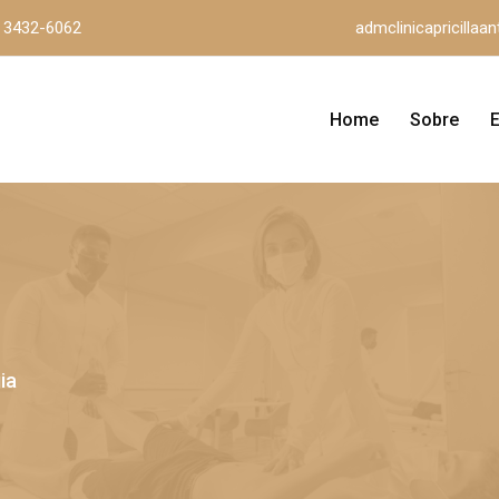
) 3432-6062
admclinicapricilla
Home
Sobre
ia