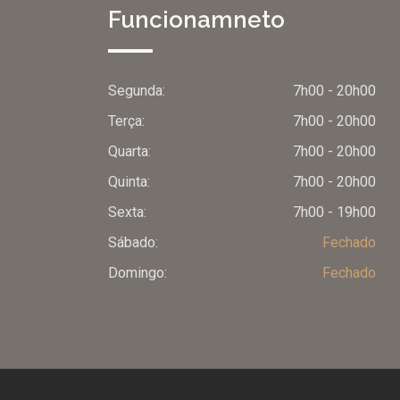
Funcionamneto
Segunda:
7h00 - 20h00
Terça:
7h00 - 20h00
Quarta:
7h00 - 20h00
Olá, insira seus dados para continuar.
Quinta:
7h00 - 20h00
Sexta:
7h00 - 19h00
Sábado:
Fechado
Nome
Domingo:
Fechado
Número de celular