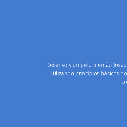
CAMP
PIL
O Pilates é um método de exercí
trabalha a mente e o corpo de f
SAIBA MAIS
Desenvolvido pelo alemão Joseph
utilizando princípios básicos d
co