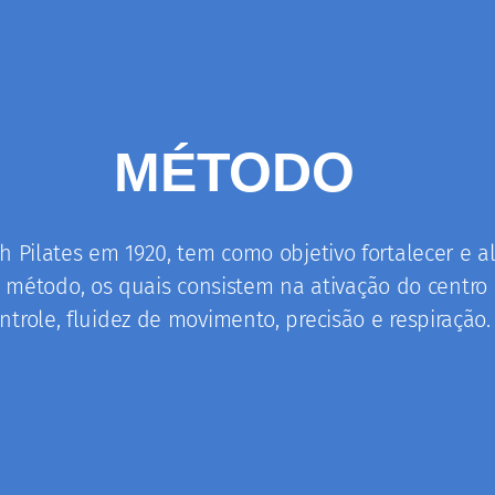
ATES
cios e alongamentos que
orma integrada.
MÉTODO
 Pilates em 1920, tem como objetivo fortalecer e a
o método, os quais consistem na ativação do centro d
ntrole, fluidez de movimento, precisão e respiração.