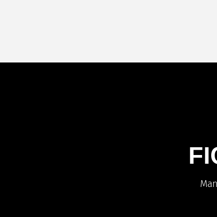
F
Man